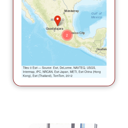
2
Tiles © Esri — Source: Esri, DeLorme, NAVTEQ, USGS,
Intermap, iPC, NRCAN, Esri Japan, METI, Esri China (Hong
Kong), Esri (Thailand), TomTom, 2012