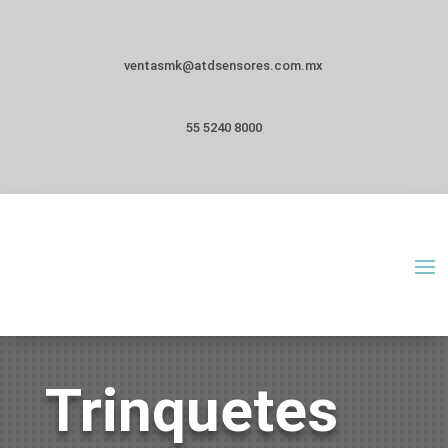
ventasmk@atdsensores.com.mx
55 5240 8000
Trinquetes