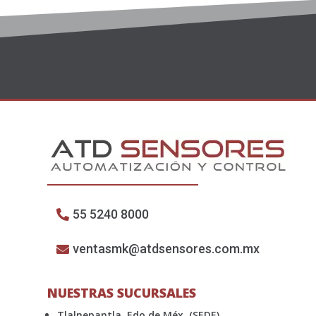
55 5240 8000
ventasmk@atdsensores.com.mx
NUESTRAS SUCURSALES
Tlalnepantla, Edo de Méx. (SEDE)