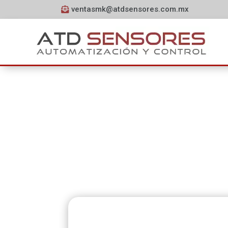
ventasmk@atdsensores.com.mx