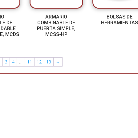
IO
ARMARIO
BOLSAS DE
LE DE
COMBINABLE DE
HERRAMIENTAS
IDABLE
PUERTA SIMPLE,
E, MCDS
MCSS-HP
2
3
4
…
11
12
13
→