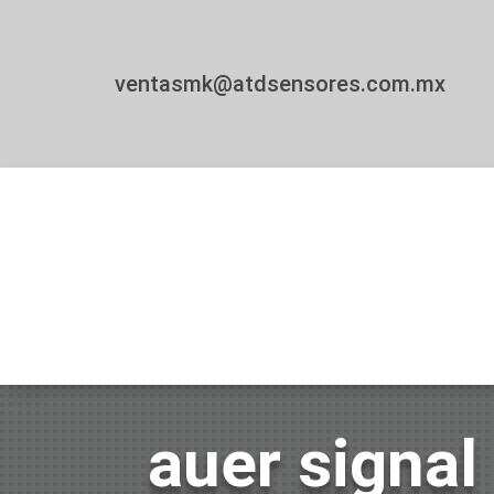
ventasmk@atdsensores.com.mx
auer signal