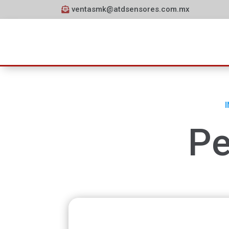
ventasmk@atdsensores.com.mx
I
Pe