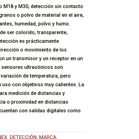
o M18 y M30, detección sin contacto
 granos o polvo de material en el aire,
rantes, humedad, polvo y humo.
de ser colorido, transparente,
detección es prácticamente
dirección o movimiento de los
on un transmisor y un receptor en un
s sensores ultrasónicos son
variación de temperatura, pero
u uso con objetivos muy calientes. La
para medición de distancias y
ia o proximidad en distancias
cuentan con salidas digitales como
NEX
,
DETECCIÓN
,
MARCA
,