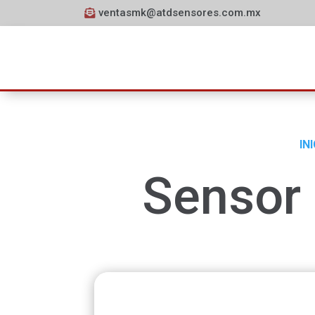
ventasmk@atdsensores.com.mx
IN
Sensor 