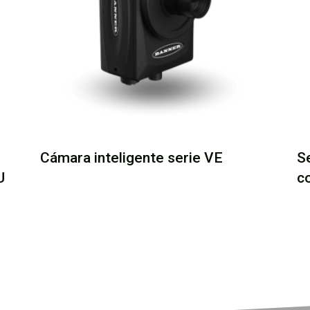
Cámara inteligente serie VE
S
U
c