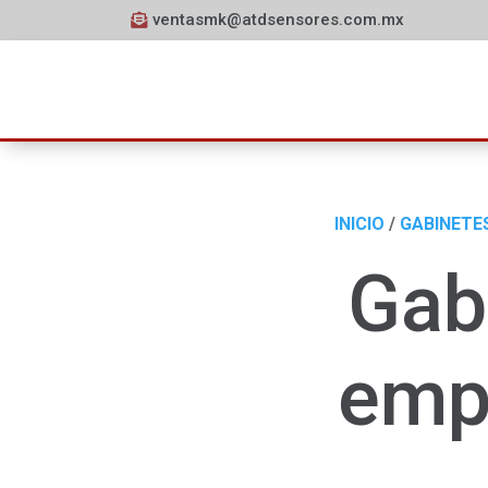
ventasmk@atdsensores.com.mx
INICIO
/
GABINETE
Gab
empo